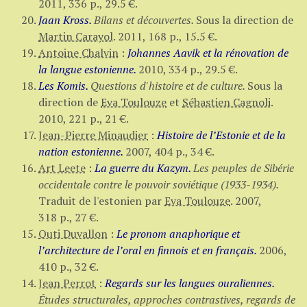
2011,
336 p.
,
29.5 €
.
Jaan Kross.
Bilans et découvertes.
Sous la direction de
Martin Carayol
.
2011,
168 p.
,
15.5 €
.
Antoine Chalvin
:
Johannes Aavik et la rénovation de
la langue estonienne.
2010,
334 p.
,
29.5 €
.
Les Komis.
Questions d'histoire et de culture.
Sous la
direction de
Eva Toulouze
et
Sébastien Cagnoli
.
2010,
221 p.
,
21 €
.
Jean-Pierre Minaudier
:
Histoire de l’Estonie et de la
nation estonienne.
2007,
404 p.
,
34 €
.
Art Leete
:
La guerre du Kazym.
Les peuples de Sibérie
occidentale contre le pouvoir soviétique (1933-1934).
Traduit de l'estonien par
Eva Toulouze
.
2007,
318 p.
,
27 €
.
Outi Duvallon
:
Le pronom anaphorique et
l’architecture de l’oral en finnois et en français.
2006,
410 p.
,
32 €
.
Jean Perrot
:
Regards sur les langues ouraliennes.
Études structurales, approches contrastives, regards de