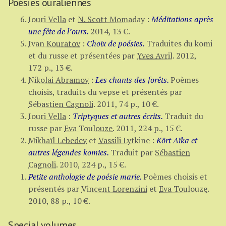
Poésies ouraliennes
Iouri Vella
et
N. Scott Momaday
:
Méditations après
une fête de l’ours.
2014,
13 €
.
Ivan Kouratov
:
Choix de poésies.
Traduites du komi
et du russe et présentées par
Yves Avril
.
2012,
172 p.
,
13 €
.
Nikolai Abramov
:
Les chants des forêts.
Poèmes
choisis, traduits du vepse et présentés par
Sébastien Cagnoli
.
2011,
74 p.
,
10 €
.
Iouri Vella
:
Triptyques et autres écrits.
Traduit du
russe par
Eva Toulouze
.
2011,
224 p.
,
15 €
.
Mikhaïl Lebedev
et
Vassili Lytkine
:
Kört Aïka et
autres légendes komies.
Traduit par
Sébastien
Cagnoli
.
2010,
224 p.
,
15 €
.
Petite anthologie de poésie marie.
Poèmes choisis et
présentés par
Vincent Lorenzini
et
Eva Toulouze
.
2010,
88 p.
,
10 €
.
Special volumes