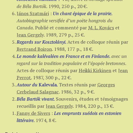
de Béla Bartók.
1990,
250 p.
,
20 €
.
János Szatmári
:
Un chant épique de la prairie.
Autobiographie versifiée d’un poète hongrois du
Canada.
Publié et commenté par
M. L. Kovács
et
Jean Gergely
.
1989,
279 p.
,
25 €
.
Regards sur Kosztolányi.
Actes de colloque réunis par
Bertrand Boiron
.
1988,
177 p.
,
18 €
.
Le monde kalévaléen en France et en Finlande.
avec un
regard sur la tradition populaire et l’épopée bretonnes.
Actes de colloque réunis par
Heikki Kirkinen
et
Jean
Perrot
.
1987,
300 p.
,
22 €
.
Autour du
Kalevala
.
Textes réunis par
Georges
Cerbelaud Salagnac
.
1986,
32 p.
,
9 €
.
Béla Bartók vivant.
Souvenirs, études et témoignages
recueillis par
Jean Gergely
.
1984,
220 p.
,
13 €
.
Fanny de Sivers
:
Les emprunts suédois en estonien
littéraire.
1974,
8 €
.