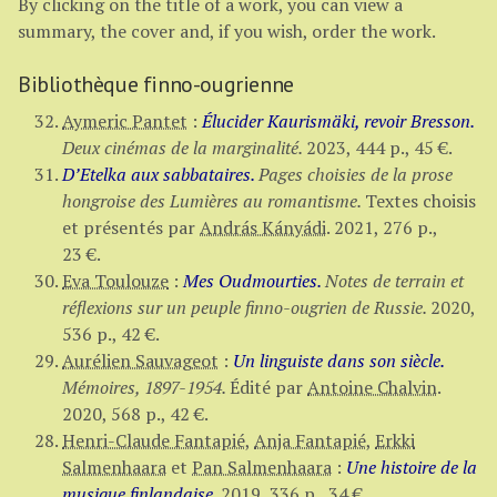
By clicking on the title of a work, you can view a
summary, the cover and, if you wish, order the work.
Bibliothèque finno-ougrienne
Aymeric Pantet
:
Élucider Kaurismäki, revoir Bresson.
Deux cinémas de la marginalité.
2023,
444 p.
,
45 €
.
D’Etelka aux sabbataires.
Pages choisies de la prose
hongroise des Lumières au romantisme.
Textes choisis
et présentés par
András Kányádi
.
2021,
276 p.
,
23 €
.
Eva Toulouze
:
Mes Oudmourties.
Notes de terrain et
réflexions sur un peuple finno-ougrien de Russie.
2020,
536 p.
,
42 €
.
Aurélien Sauvageot
:
Un linguiste dans son siècle.
Mémoires, 1897-1954.
Édité par
Antoine Chalvin
.
2020,
568 p.
,
42 €
.
Henri-Claude Fantapié
,
Anja Fantapié
,
Erkki
Salmenhaara
et
Pan Salmenhaara
:
Une histoire de la
musique finlandaise.
2019,
336 p.
,
34 €
.