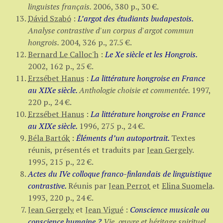
linguistes français.
2006,
380 p.
,
30 €
.
Dávid Szabó
:
L’argot des étudiants budapestois.
Analyse contrastive d'un corpus d'argot commun
hongrois.
2004,
326 p.
,
27.5 €
.
Bernard Le Calloc'h
:
Le Xe siècle et les Hongrois.
2002,
162 p.
,
25 €
.
Erzsébet Hanus
:
La littérature hongroise en France
au XIXe siècle.
Anthologie choisie et commentée.
1997,
220 p.
,
24 €
.
Erzsébet Hanus
:
La littérature hongroise en France
au XIXe siècle.
1996,
275 p.
,
24 €
.
Béla Bartók
:
Éléments d’un autoportrait.
Textes
réunis, présentés et traduits par
Jean Gergely
.
1995,
215 p.
,
22 €
.
Actes du IVe colloque franco-finlandais de linguistique
contrastive.
Réunis par
Jean Perrot
et
Elina Suomela
.
1993,
220 p.
,
24 €
.
Jean Gergely
et
Jean Vigué
:
Conscience musicale ou
conscience humaine ?
Vie, œuvre et héritage spirituel