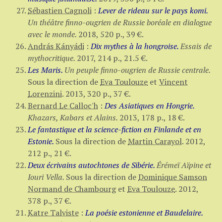
Sébastien Cagnoli
:
Lever de rideau sur le pays komi.
Un théâtre finno-ougrien de Russie boréale en dialogue
avec le monde.
2018,
520 p.
,
39 €
.
András Kányádi
:
Dix mythes à la hongroise.
Essais de
mythocritique.
2017,
214 p.
,
21.5 €
.
Les Maris.
Un peuple finno-ougrien de Russie centrale.
Sous la direction de
Eva Toulouze
et
Vincent
Lorenzini
.
2013,
320 p.
,
37 €
.
Bernard Le Calloc'h
:
Des Asiatiques en Hongrie.
Khazars, Kabars et Alains.
2013,
178 p.
,
18 €
.
Le fantastique et la science-fiction en Finlande et en
Estonie.
Sous la direction de
Martin Carayol
.
2012,
212 p.
,
21 €
.
Deux écrivains autochtones de Sibérie.
Érémeï Aïpine et
Iouri Vella.
Sous la direction de
Dominique Samson
Normand de Chambourg
et
Eva Toulouze
.
2012,
378 p.
,
37 €
.
Katre Talviste
:
La poésie estonienne et Baudelaire.