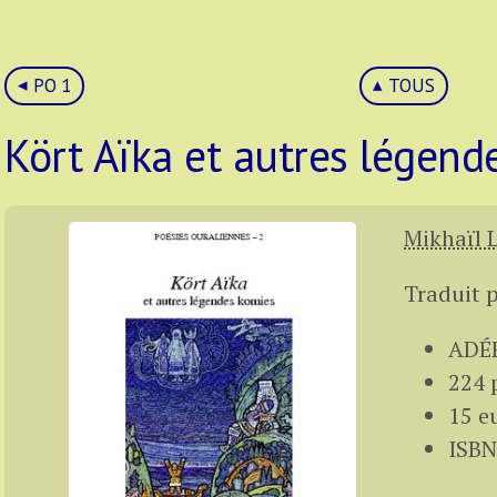
PO 1
TOUS
Kört Aïka et autres légend
Mikhaïl 
Traduit 
ADÉF
224 
15 e
ISBN