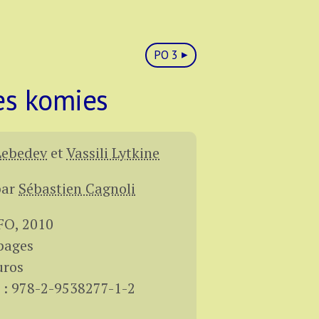
PO 3
es komies
Lebedev
et
Vassili Lytkine
par
Sébastien Cagnoli
O, 2010
pages
uros
 : 978-2-9538277-1-2