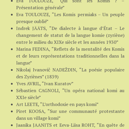
Eva TOULOUZE, “Qui sont les Komis ? –
Présentation générale”
Eva TOULOUZE, “Les Komis permiaks – Un peuple
presque oublié”
Indrek JÄÄTS, “De dialecte à langue d’État – Le
changement de statut de la langue komie (zyriène)
entre le milieu du XIXe siècle et les années 1930”
Marina FEDINA, “Reflets de la mentalité des Komis
et de leurs représentations traditionnelles dans la
langue”
Nikolaj Ivanovič NADEŽDIN, “La poésie populaire
des Zyriènes” (1839)
Yves AVRIL, “Ivan Kuratov”
Sébastien CAGNOLI, “Un opéra national komi au
XXIe siècle”
Art LEETE, “L’orthodoxie en pays komi”
Piret KOOSA, “Sur une communauté protestante
dans un village komi”
Jaanika JAANITS et Eeva-Liisa ROHT, “En quête de