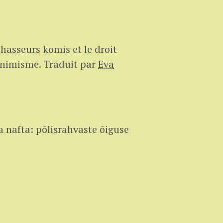
chasseurs komis et le droit
’animisme.
Traduit par
Eva
 nafta: põlisrahvaste õiguse