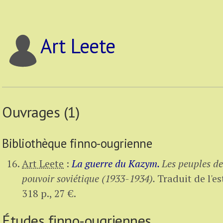
Art Leete
Ouvrages (1)
Bibliothèque finno-ougrienne
Art Leete
:
La guerre du Kazym.
Les peuples de
pouvoir soviétique (1933-1934).
Traduit de l'e
318 p.
,
27 €
.
Études finno-ougriennes