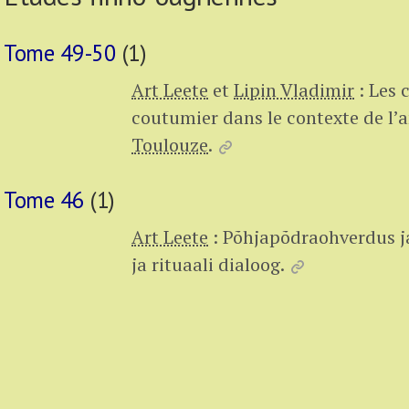
Tome 49-50
(1)
Art Leete
et
Lipin Vladimir
:
Les 
coutumier dans le contexte de l
Toulouze
.
Tome 46
(1)
Art Leete
:
Põhjapõdraohverdus ja
ja rituaali dialoog.