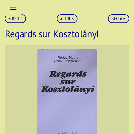
BFO 4
TOUS
BFO 6
Regards sur Kosztolányi