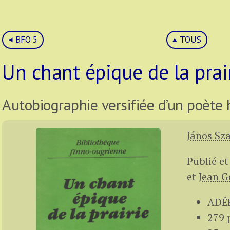
BFO 5
TOUS
Un chant épique de la prai
Autobiographie versifiée d’un poète
János Sz
Publié e
et
Jean G
ADÉF
279 