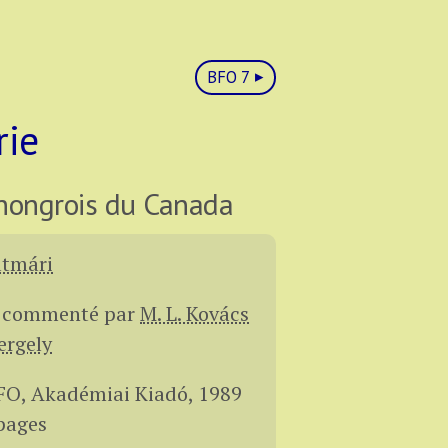
BFO 7
rie
 hongrois du Canada
atmári
t commenté par
M. L. Kovács
ergely
O, Akadémiai Kiadó, 1989
pages