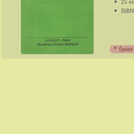
25 e
ISBN
Épuisé