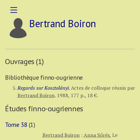
Bertrand Boiron
Ouvrages (1)
Bibliothèque finno-ougrienne
Regards sur Kosztolányi.
Actes de colloque réunis par
Bertrand Boiron
.
1988,
177 p.
,
18 €
.
Études finno-ougriennes
Tome 38
(1)
Bertrand Boiron
:
Anna Sőrés
,
Le