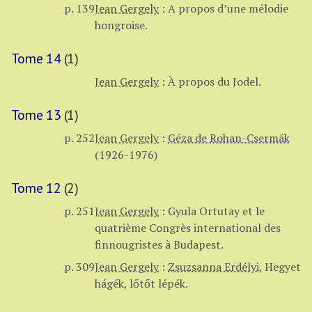
p. 139
Jean Gergely
:
A propos d’une mélodie
hongroise.
Tome 14
(1)
Jean Gergely
:
À propos du Jodel.
Tome 13
(1)
p. 252
Jean Gergely
:
Géza de Rohan-Csermák
(1926-1976)
Tome 12
(2)
p. 251
Jean Gergely
:
Gyula Ortutay et le
quatrième Congrès international des
finnougristes à Budapest.
p. 309
Jean Gergely
:
Zsuzsanna Erdélyi
,
Hegyet
hágék, lőtőt lépék.