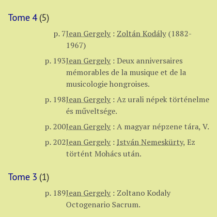
Tome 4
(5)
p. 7
Jean Gergely
:
Zoltán Kodály
(1882-
1967)
p. 193
Jean Gergely
:
Deux anniversaires
mémorables de la musique et de la
musicologie hongroises.
p. 198
Jean Gergely
:
Az urali népek történelme
és műveltsége.
p. 200
Jean Gergely
:
A magyar népzene tára, V.
p. 202
Jean Gergely
:
István Nemeskürty
,
Ez
történt Mohács után.
Tome 3
(1)
p. 189
Jean Gergely
:
Zoltano Kodaly
Octogenario Sacrum.