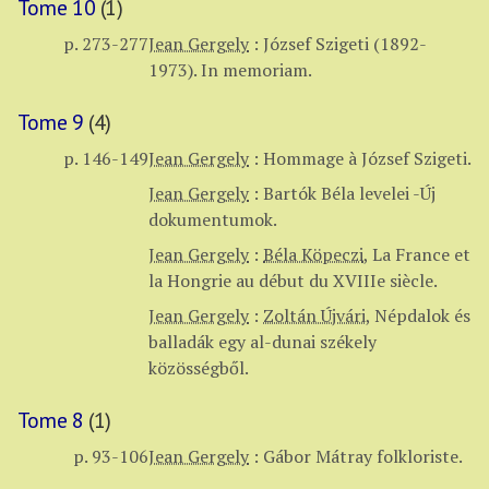
Tome 10
(1)
p. 273-277
Jean Gergely
:
József Szigeti (1892-
1973). In memoriam.
Tome 9
(4)
p. 146-149
Jean Gergely
:
Hommage à József Szigeti.
Jean Gergely
:
Bartók Béla levelei -Új
dokumentumok.
Jean Gergely
:
Béla Köpeczi
,
La France et
la Hongrie au début du XVIIIe siècle.
Jean Gergely
:
Zoltán Újvári
,
Népdalok és
balladák egy al-dunai székely
közösségből.
Tome 8
(1)
p. 93-106
Jean Gergely
:
Gábor Mátray folkloriste.