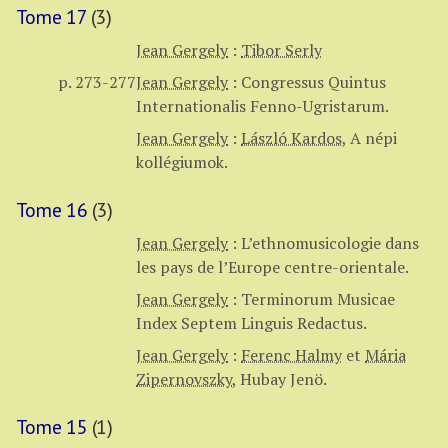
Tome 17
(3)
Jean Gergely
:
Tibor Serly
p. 273-277
Jean Gergely
:
Congressus Quintus
Internationalis Fenno-Ugristarum.
Jean Gergely
:
László Kardos
,
A népi
kollégiumok.
Tome 16
(3)
Jean Gergely
:
L’ethnomusicologie dans
les pays de l’Europe centre-orientale.
Jean Gergely
:
Terminorum Musicae
Index Septem Linguis Redactus.
Jean Gergely
:
Ferenc Halmy
et
Mária
Zipernovszky
,
Hubay Jenö.
Tome 15
(1)