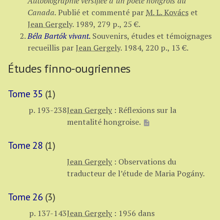
Autobiographie versifiée d’un poète hongrois du
Canada.
Publié et commenté par
M. L. Kovács
et
Jean Gergely
.
1989,
279 p.
,
25 €
.
Béla Bartók vivant.
Souvenirs, études et témoignages
recueillis par
Jean Gergely
.
1984,
220 p.
,
13 €
.
Études finno-ougriennes
Tome 35
(1)
p. 193-238
Jean Gergely
:
Réflexions sur la
mentalité hongroise.
Tome 28
(1)
Jean Gergely
:
Observations du
traducteur de l’étude de Maria Pogány.
Tome 26
(3)
p. 137-143
Jean Gergely
:
1956 dans