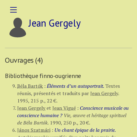
Jean Gergely
Ouvrages (4)
Bibliothèque finno-ougrienne
Béla Bartók
:
Éléments d’un autoportrait.
Textes
réunis, présentés et traduits par
Jean Gergely
.
1995,
215 p.
,
22 €
.
Jean Gergely
et
Jean Vigué
:
Conscience musicale ou
conscience humaine ?
Vie, œuvre et héritage spirituel
de Béla Bartók.
1990,
250 p.
,
20 €
.
János Szatmári
:
Un chant épique de la prairie.