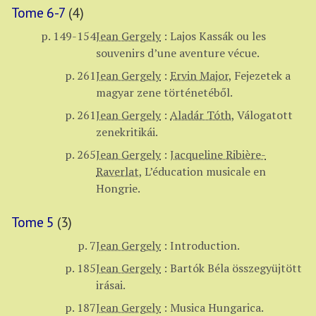
Tome 6-7
(4)
p. 149-154
Jean Gergely
:
Lajos Kassák ou les
souvenirs d’une aventure vécue.
p. 261
Jean Gergely
:
Ervin Major
,
Fejezetek a
magyar zene történetéből.
p. 261
Jean Gergely
:
Aladár Tóth
,
Válogatott
zenekritikái.
p. 265
Jean Gergely
:
Jacqueline Ribière-
Raverlat
,
L’éducation musicale en
Hongrie.
Tome 5
(3)
p. 7
Jean Gergely
:
Introduction.
p. 185
Jean Gergely
:
Bartók Béla összegyüjtött
irásai.
p. 187
Jean Gergely
:
Musica Hungarica.