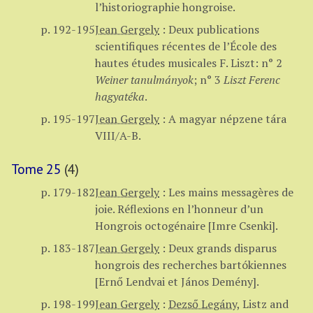
l’historiographie hongroise.
p. 192-195
Jean Gergely
:
Deux publications
scientifiques récentes de l’École des
hautes études musicales F. Liszt: n° 2
Weiner tanulmányok
; n° 3
Liszt Ferenc
hagyatéka
.
p. 195-197
Jean Gergely
:
A magyar népzene tára
VIII/A-B.
Tome 25
(4)
p. 179-182
Jean Gergely
:
Les mains messagères de
joie. Réflexions en l’honneur d’un
Hongrois octogénaire [Imre Csenki].
p. 183-187
Jean Gergely
:
Deux grands disparus
hongrois des recherches bartókiennes
[Ernő Lendvai et János Demény].
p. 198-199
Jean Gergely
:
Dezső Legány
,
Listz and