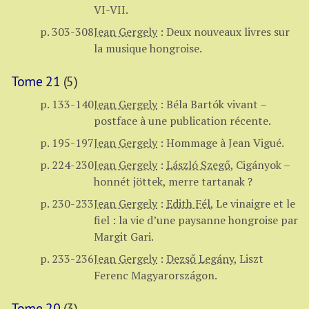
VI-VII.
p. 303-308
Jean Gergely
:
Deux nouveaux livres sur
la musique hongroise.
Tome 21
(5)
p. 133-140
Jean Gergely
:
Béla Bartók vivant –
postface à une publication récente.
p. 195-197
Jean Gergely
:
Hommage à Jean Vigué.
p. 224-230
Jean Gergely
:
László Szegő
,
Cigányok –
honnét jöttek, merre tartanak ?
p. 230-233
Jean Gergely
:
Edith Fél
,
Le vinaigre et le
fiel : la vie d’une paysanne hongroise par
Margit Gari.
p. 233-236
Jean Gergely
:
Dezső Legány
,
Liszt
Ferenc Magyarországon.
Tome 20
(3)