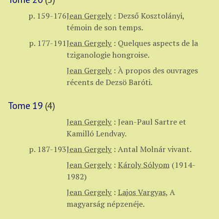
p. 159-176
Jean Gergely
:
Dezső Kosztolányi,
témoin de son temps.
p. 177-191
Jean Gergely
:
Quelques aspects de la
tziganologie hongroise.
Jean Gergely
:
À propos des ouvrages
récents de Dezsö Baróti.
Tome 19
(4)
Jean Gergely
:
Jean-Paul Sartre et
Kamilló Lendvay.
p. 187-193
Jean Gergely
:
Antal Molnár vivant.
Jean Gergely
:
Károly Sólyom
(1914-
1982)
Jean Gergely
:
Lajos Vargyas
,
A
magyarság népzenéje.