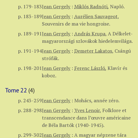
p. 179-183
Jean Gergely
:
Miklós Radnóti
,
Napló.
p. 183-189
Jean Gergely
:
Aurélien Sauvageot
,
Souvenirs de ma vie hongroise.
p. 189-191
Jean Gergely
:
András Krupa
,
A Délkelet-
magyarországi szlovákok hiedelemvilága.
p. 191-194
Jean Gergely
:
Demeter Lakatos
,
Csángú
strófák.
p. 198-201
Jean Gergely
:
Ferenc László
,
Klavír és
koboz.
Tome 22
(4)
p. 243-259
Jean Gergely
:
Mohács, année zéro.
p. 288-298
Jean Gergely
:
Yves Lenoir
,
Folklore et
transcendance dans l’œuvre américaine
de Béla Bartók (1940-1945).
p. 299-302
Jean Gergely
:
A magyar népzene tára