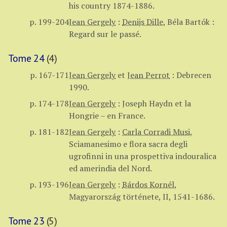
his country 1874-1886.
p. 199-204
Jean Gergely
:
Denijs Dille
,
Béla Bartók :
Regard sur le passé.
Tome 24
(4)
p. 167-171
Jean Gergely
et
Jean Perrot
:
Debrecen
1990.
p. 174-178
Jean Gergely
:
Joseph Haydn et la
Hongrie – en France.
p. 181-182
Jean Gergely
:
Carla Corradi Musi
,
Sciamanesimo e flora sacra degli
ugrofinni in una prospettiva indouralica
ed amerindia del Nord.
p. 193-196
Jean Gergely
:
Bárdos Kornél
,
Magyarország története, II, 1541-1686.
Tome 23
(5)