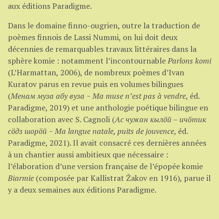
aux éditions Paradigme.
Dans le domaine finno-ougrien, outre la traduction de
poèmes finnois de Lassi Nummi, on lui doit deux
décennies de remarquables travaux littéraires dans la
sphère komie : notamment l’incontournable
Parlons komi
(L’Harmattan, 2006), de nombreux poèmes d’Ivan
Kuratov parus en revue puis en volumes bilingues
(
Mенам муза абу вуза
~
Ma muse n’est pas à vendre
, éd.
Paradigme, 2019) et une anthologie poétique bilingue en
collaboration avec S. Cagnoli (
Ас чужан кылöй – ичöтик
сöдз шорöй ~ Ma langue natale, puits de jouvence
, éd.
Paradigme, 2021). Il avait consacré ces dernières années
à un chantier aussi ambitieux que nécessaire :
l’élaboration d’une version française de l’épopée komie
Biarmie
(composée par Kallistrat Žakov en 1916), parue il
y a deux semaines aux éditions Paradigme.