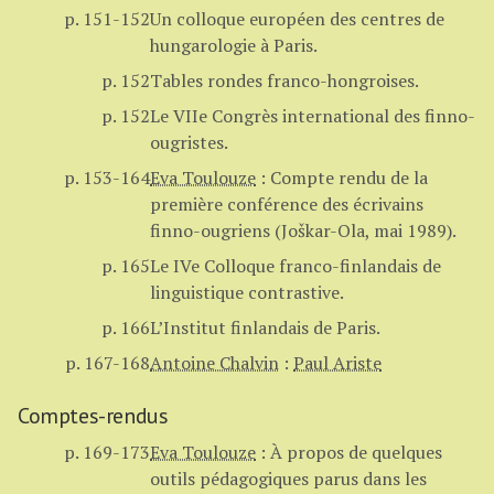
p. 151-152
Un colloque européen des centres de
hungarologie à Paris.
p. 152
Tables rondes franco-hongroises.
p. 152
Le VIIe Congrès international des finno-
ougristes.
p. 153-164
Eva Toulouze
:
Compte rendu de la
première conférence des écrivains
finno-ougriens (Joškar-Ola, mai 1989).
p. 165
Le IVe Colloque franco-finlandais de
linguistique contrastive.
p. 166
L’Institut finlandais de Paris.
p. 167-168
Antoine Chalvin
:
Paul Ariste
Comptes-rendus
p. 169-173
Eva Toulouze
:
À propos de quelques
outils pédagogiques parus dans les