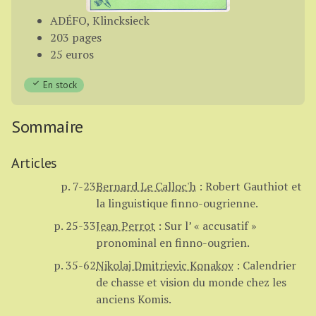
ADÉFO, Klincksieck
203 pages
25 euros
En stock
Sommaire
Articles
p. 7-23
Bernard Le Calloc'h
:
Robert Gauthiot et
la linguistique finno-ougrienne.
p. 25-33
Jean Perrot
:
Sur l’ « accusatif »
pronominal en finno-ougrien.
p. 35-62
Nikolaj Dmitrievic Konakov
:
Calendrier
de chasse et vision du monde chez les
anciens Komis.