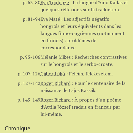
p. 63-80
Eva Toulouze
:
La langue d’Aino Kallas et
quelques réflexions sur la traduction.
p. 81-94
Eva Maté
:
Les adjectifs négatifs
hongrois et leurs équivalents dans les
langues finno-ougriennes (notamment
en finnois) : problèmes de
correspondance.
p. 95-106
Mélanie Mikes
:
Recherches contrastives
sur le hongrois et le serbo-croate.
p. 107-126
Gábor Lükő
:
Feleim, felekezetem.
p. 127-142
Roger Richard
:
Pour le centenaire de la
naissance de Lajos Kassák.
p. 143-149
Roger Richard
:
À propos d’un poème
d’Attila József traduit en français par
lui-même.
Chronique