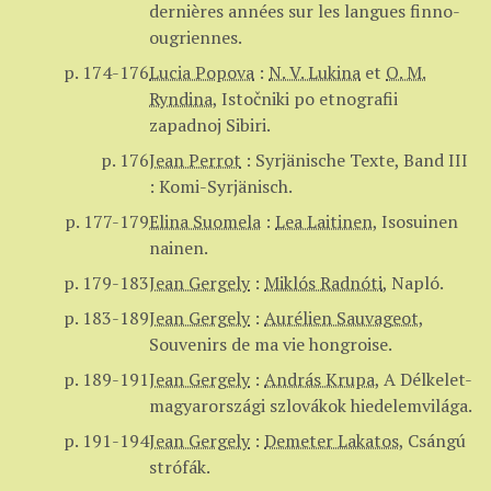
dernières années sur les langues finno-
ougriennes.
p. 174-176
Lucia Popova
:
N. V. Lukina
et
O. M.
Ryndina
,
Istočniki po etnografii
zapadnoj Sibiri.
p. 176
Jean Perrot
:
Syrjänische Texte, Band III
: Komi-Syrjänisch.
p. 177-179
Elina Suomela
:
Lea Laitinen
,
Isosuinen
nainen.
p. 179-183
Jean Gergely
:
Miklós Radnóti
,
Napló.
p. 183-189
Jean Gergely
:
Aurélien Sauvageot
,
Souvenirs de ma vie hongroise.
p. 189-191
Jean Gergely
:
András Krupa
,
A Délkelet-
magyarországi szlovákok hiedelemvilága.
p. 191-194
Jean Gergely
:
Demeter Lakatos
,
Csángú
strófák.