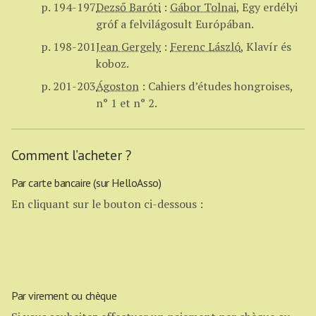
p. 194-197
Dezső Baróti
:
Gábor Tolnai
,
Egy erdélyi
gróf a felvilágosult Európában.
p. 198-201
Jean Gergely
:
Ferenc László
,
Klavír és
koboz.
p. 201-203
Ágoston
:
Cahiers d’études hongroises,
n° 1 et n° 2.
Comment l’acheter ?
Par carte bancaire (sur HelloAsso)
En cliquant sur le bouton ci-dessous :
Par virement ou chèque