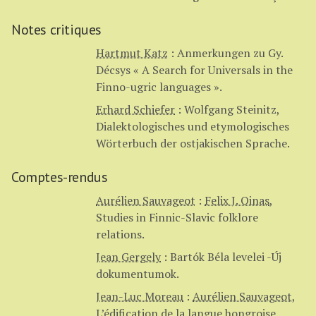
Notes critiques
Hartmut Katz
:
Anmerkungen zu Gy.
Décsys « A Search for Universals in the
Finno-ugric languages ».
Erhard Schiefer
:
Wolfgang Steinitz,
Dialektologisches und etymologisches
Wörterbuch der ostjakischen Sprache.
Comptes-rendus
Aurélien Sauvageot
:
Felix J. Oinas
,
Studies in Finnic-Slavic folklore
relations.
Jean Gergely
:
Bartók Béla levelei -Új
dokumentumok.
Jean-Luc Moreau
:
Aurélien Sauvageot
,
L’édification de la langue hongroise.