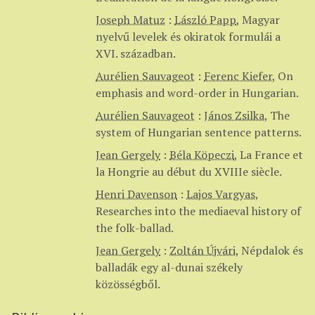
Joseph Matuz
:
László Papp
,
Magyar
nyelvű levelek és okiratok formulái a
XVI. században.
Aurélien Sauvageot
:
Ferenc Kiefer
,
On
emphasis and word-order in Hungarian.
Aurélien Sauvageot
:
János Zsilka
,
The
system of Hungarian sentence patterns.
Jean Gergely
:
Béla Köpeczi
,
La France et
la Hongrie au début du XVIIIe siècle.
Henri Davenson
:
Lajos Vargyas
,
Researches into the mediaeval history of
the folk-ballad.
Jean Gergely
:
Zoltán Újvári
,
Népdalok és
balladák egy al-dunai székely
közösségből.