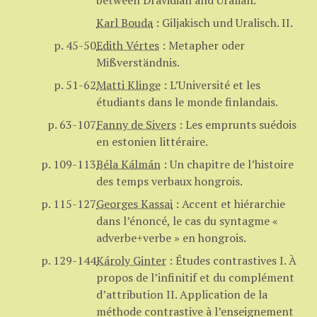
between Dravidian and Uralian.
Karl Bouda
:
Giljakisch und Uralisch. II.
p. 45-50
Edith Vértes
:
Metapher oder
Mißverständnis.
p. 51-62
Matti Klinge
:
L’Université et les
étudiants dans le monde finlandais.
p. 63-107
Fanny de Sivers
:
Les emprunts suédois
en estonien littéraire.
p. 109-113
Béla Kálmán
:
Un chapitre de l’histoire
des temps verbaux hongrois.
p. 115-127
Georges Kassai
:
Accent et hiérarchie
dans l’énoncé, le cas du syntagme «
adverbe+verbe » en hongrois.
p. 129-144
Károly Ginter
:
Études contrastives I. À
propos de l’infinitif et du complément
d’attribution II. Application de la
méthode contrastive à l’enseignement