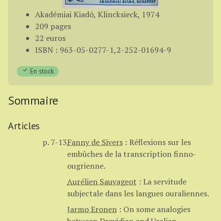
Akadémiai Kiadó, Klincksieck, 1974
209 pages
22 euros
ISBN : 963-05-0277-1,2-252-01694-9
En stock
Sommaire
Articles
p. 7-13
Fanny de Sivers
:
Réflexions sur les
embûches de la transcription finno-
ougrienne.
Aurélien Sauvageot
:
La servitude
subjectale dans les langues ouraliennes.
Jarmo Eronen
:
On some analogies