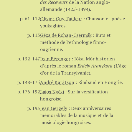
des Receveurs
de la Nation anglo-
allemande (1425-1494).
p. 61-112
Olivier-Guy Tailleur
:
Chanson et poésie
youkaghires.
p. 113
Géza de Rohan-Csermák
:
Buts et
méthode de l’ethnologie finno-
ougrienne.
p. 132-147
Jean Bérenger
:
Jókai Mór historien
d’après le roman
Erdely Aranykora
(L’âge
d’or de la Transylvanie).
p. 148-175
André Karátson
:
Rimbaud en Hongrie.
p. 176-192
Lajos Nyéki
:
Sur la versification
hongroise.
p. 193
Jean Gergely
:
Deux anniversaires
mémorables de la musique et de la
musicologie hongroises.