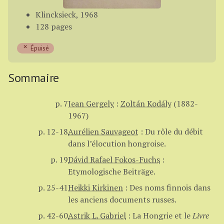
Klincksieck, 1968
128 pages
Épuisé
Sommaire
p. 7
Jean Gergely
:
Zoltán Kodály
(1882-
1967)
p. 12-18
Aurélien Sauvageot
:
Du rôle du débit
dans l’élocution hongroise.
p. 19
Dávid Rafael Fokos-Fuchs
:
Etymologische Beiträge.
p. 25-41
Heikki Kirkinen
:
Des noms finnois dans
les anciens documents russes.
p. 42-60
Astrik L. Gabriel
:
La Hongrie et le
Livre