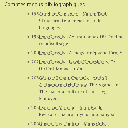
Comptes rendus bibliographiques
p. 195
Aurélien Sauvageot
:
Valter Tauli
,
Structural tendencies in Uralic
languages.
p. 198
Jean Gergely
:
Az urali népek történelme
és műveltsége.
p. 200
Jean Gergely
:
A magyar népzene tára, V.
p. 202
Jean Gergely
:
István Nemeskürty
,
Ez
történt Mohács után.
p. 203
Géza de Rohan-Csermák
:
Andreï
Aleksandrovitch Popov
,
The Nganasan.
The material culture of the Tavgi
Samoyeds.
p. 205
Jean-Luc Moreau
:
Péter Hajdú
,
Bevezetés az uráli nyelotudományba.
p. 206
Olivier-Guy Tailleur
:
János Gulya
,