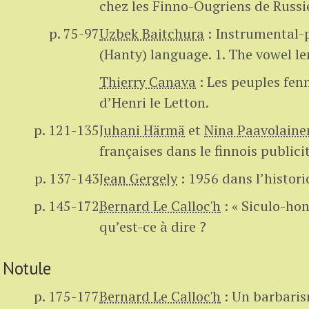
chez les Finno-Ougriens de Russi
p. 75-97
Uzbek Baitchura
:
Instrumental-p
(Hanty) language. 1. The vowel le
Thierry Canava
:
Les peuples fen
d’Henri le Letton.
p. 121-135
Juhani Härmä
et
Nina Paavolaine
françaises dans le finnois publicit
p. 137-143
Jean Gergely
:
1956 dans l’histor
p. 145-172
Bernard Le Calloc'h
:
« Siculo-hon
qu’est-ce à dire ?
Notule
p. 175-177
Bernard Le Calloc'h
:
Un barbaris