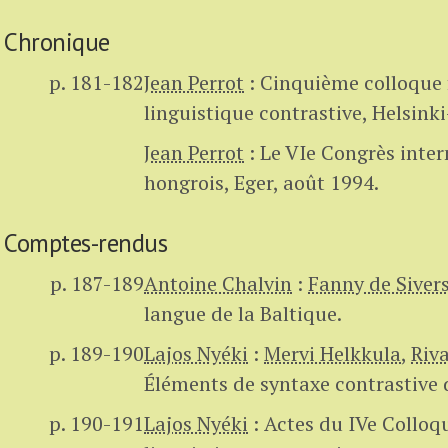
Chronique
p. 181-182
Jean Perrot
:
Cinquième colloque 
linguistique contrastive, Helsink
Jean Perrot
:
Le VIe Congrès inter
hongrois, Eger, août 1994.
Comptes-rendus
p. 187-189
Antoine Chalvin
:
Fanny de Siver
langue de la Baltique.
p. 189-190
Lajos Nyéki
:
Mervi Helkkula
,
Riv
Éléments de syntaxe contrastive d
p. 190-191
Lajos Nyéki
:
Actes du IVe Colloq