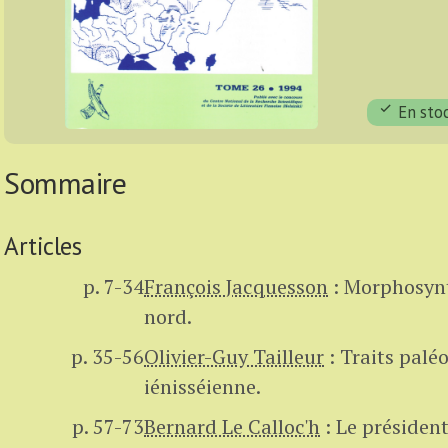
En sto
Sommaire
Articles
p. 7-34
François Jacquesson
:
Morphosynt
nord.
p. 35-56
Olivier-Guy Tailleur
:
Traits palé
iénisséienne.
p. 57-73
Bernard Le Calloc'h
:
Le présiden