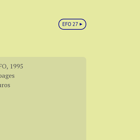
EFO 27
O, 1995
pages
uros