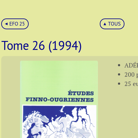
EFO 25
TOUS
Tome 26 (1994)
ADÉF
200 
25 e