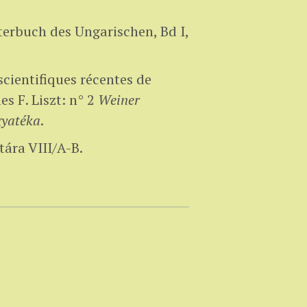
erbuch des Ungarischen, Bd I,
cientifiques récentes de
s F. Liszt: n° 2
Weiner
gyatéka
.
ára VIII/A-B.