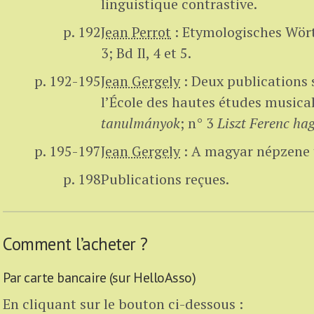
linguistique contrastive.
p. 192
Jean Perrot
:
Etymologisches Wört
3; Bd Il, 4 et 5.
p. 192-195
Jean Gergely
:
Deux publications s
l’École des hautes études musicale
tanulmányok
; n° 3
Liszt Ferenc ha
p. 195-197
Jean Gergely
:
A magyar népzene t
p. 198
Publications reçues.
Comment l’acheter ?
Par carte bancaire (sur HelloAsso)
En cliquant sur le bouton ci-dessous :