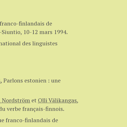
franco-finlandais de
i-Siuntio, 10-12 mars 1994.
national des linguistes
s
,
Parlons estonien : une
a Nordström
et
Olli Välikangas
,
u verbe français-finnois.
ue franco-finlandais de