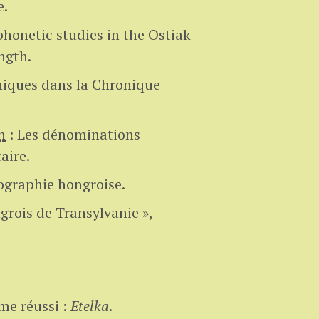
e.
honetic studies in the Ostiak
ngth.
niques dans la Chronique
n
:
Les dénominations
aire.
iographie hongroise.
grois de Transylvanie »,
me réussi :
Etelka
.