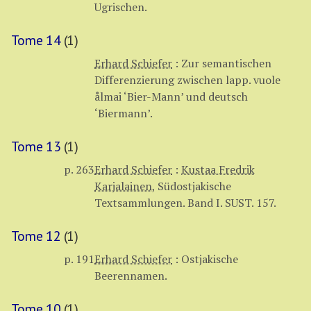
Ugrischen.
Tome 14
(1)
Erhard Schiefer
:
Zur semantischen
Differenzierung zwischen lapp. vuole
ålmai ‘Bier-Mann’ und deutsch
‘Biermann’.
Tome 13
(1)
p. 263
Erhard Schiefer
:
Kustaa Fredrik
Karjalainen
,
Südostjakische
Textsammlungen. Band I. SUST. 157.
Tome 12
(1)
p. 191
Erhard Schiefer
:
Ostjakische
Beerennamen.
Tome 10
(1)