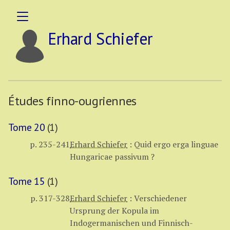
Erhard Schiefer
Études finno-ougriennes
Tome 20
(1)
p. 235-241
Erhard Schiefer
:
Quid ergo erga linguae
Hungaricae passivum ?
Tome 15
(1)
p. 317-328
Erhard Schiefer
:
Verschiedener
Ursprung der Kopula im
Indogermanischen und Finnisch-