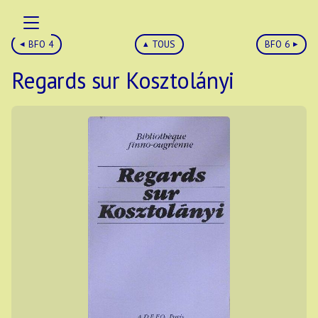
BFO 4
TOUS
BFO 6
Regards sur Kosztolányi