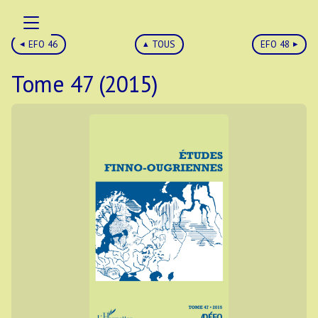
EFO 46
TOUS
EFO 48
Tome 47 (2015)