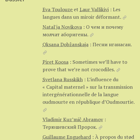
Eva Toulouze
et
Laur Vallikivi
:
Les
langues dans un miroir déformant.
Natal'ja Novikova
:
О чем и почему
молчат аборигены.
Oksana Dobžanskaja
:
Песни нганасан.
Piret Koosa
:
Sometimes we’ll have to
prove that we’re not crocodiles.
Svetlana Russkikh
:
L’influence du
« Capital maternel » sur la transmission
intergénérationnelle de la langue
oudmourte en république d’Oudmourtie.
Vladimir Kuz’mič Abramov
:
Терюшевский Пророк.
Guillaume Enguehard
:
À propos du stød