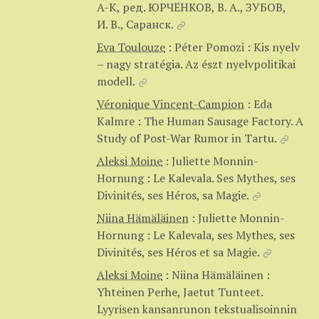
A-K, ред. ЮРЧЁНКОВ, В. А., ЗУБОВ,
И. В., Саранск.
Eva Toulouze
:
Péter Pomozi : Kis nyelv
– nagy stratégia. Az észt nyelvpolitikai
modell.
Véronique Vincent-Campion
:
Eda
Kalmre : The Human Sausage Factory. A
Study of Post-War Rumor in Tartu.
Aleksi Moine
:
Juliette Monnin-
Hornung : Le Kalevala. Ses Mythes, ses
Divinités, ses Héros, sa Magie.
Niina Hämäläinen
:
Juliette Monnin-
Hornung : Le Kalevala, ses Mythes, ses
Divinités, ses Héros et sa Magie.
Aleksi Moine
:
Niina Hämäläinen :
Yhteinen Perhe, Jaetut Tunteet.
Lyyrisen kansanrunon tekstualisoinnin