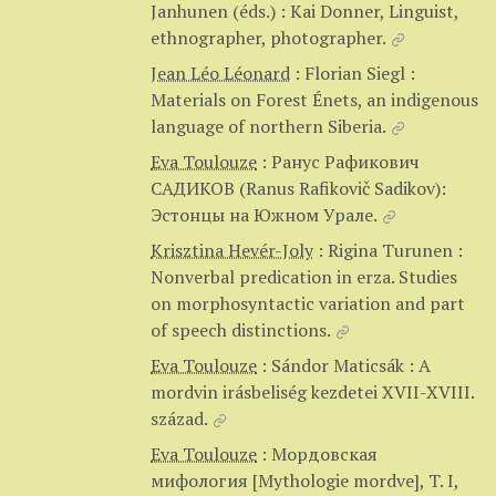
Janhunen (éds.) : Kai Donner, Linguist,
ethnographer, photographer.
Jean Léo Léonard
:
Florian Siegl :
Materials on Forest Énets, an indigenous
language of northern Siberia.
Eva Toulouze
:
Ранус Рафикович
САДИКОВ (Ranus Rafikovič Sadikov):
Эстонцы на Южном Урале.
Krisztina Hevér-Joly
:
Rigina Turunen :
Nonverbal predication in erza. Studies
on morphosyntactic variation and part
of speech distinctions.
Eva Toulouze
:
Sándor Maticsák : A
mordvin irásbeliség kezdetei XVII-XVIII.
század.
Eva Toulouze
:
Мордовская
мифология [Mythologie mordve], T. I,