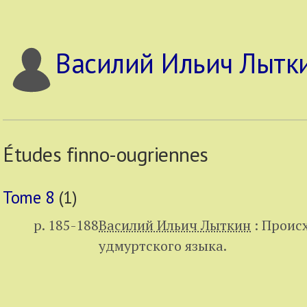
Василий Ильич Лытк
Études finno-ougriennes
Tome 8
(1)
p. 185-188
Василий Ильич Лыткин
:
Происх
удмуртского языка.