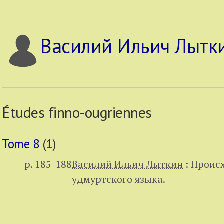
Василий Ильич Лытк
Études finno-ougriennes
Tome 8
(1)
p. 185-188
Василий Ильич Лыткин
:
Происх
удмуртского языка.