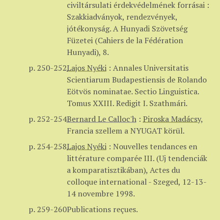
civiltársulati érdekvédelmének forrásai :
Szakkiadványok, rendezvények,
jótékonyság. A Hunyadi Szövetség
Füzetei (Cahiers de la Fédération
Hunyadi), 8.
p. 250-252
Lajos Nyéki
:
Annales Universitatis
Scientiarum Budapestiensis de Rolando
Eötvös nominatae. Sectio Linguistica.
Tomus XXIII. Redigit I. Szathmári.
p. 252-254
Bernard Le Calloc'h
:
Piroska Madácsy
,
Francia szellem a NYUGAT körül.
p. 254-258
Lajos Nyéki
:
Nouvelles tendances en
littérature comparée III. (Uj tendenciák
a komparatisztikában), Actes du
colloque international - Szeged, 12-13-
14 novembre 1998.
p. 259-260
Publications reçues.