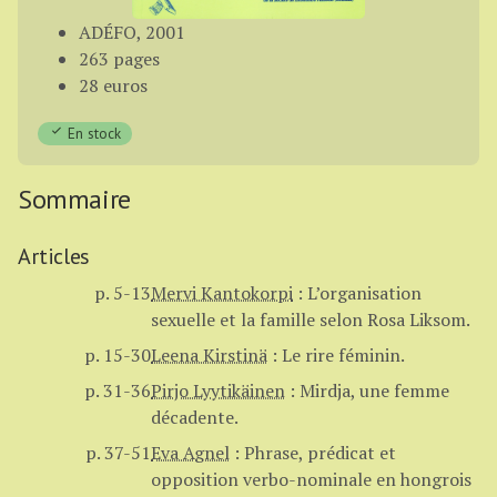
ADÉFO, 2001
263 pages
28 euros
En stock
Sommaire
Articles
p. 5-13
Mervi Kantokorpi
:
L’organisation
sexuelle et la famille selon Rosa Liksom.
p. 15-30
Leena Kirstinä
:
Le rire féminin.
p. 31-36
Pirjo Lyytikäinen
:
Mirdja, une femme
décadente.
p. 37-51
Eva Agnel
:
Phrase, prédicat et
opposition verbo-nominale en hongrois