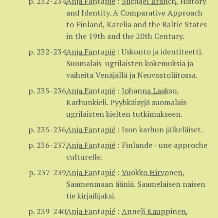
p. 232-234
Anja Fantapié
:
Michael Branch
,
History
and Identity. A Comparative Approach
to Finland, Karelia and the Baltic States
in the 19th and the 20th Century.
p. 232-234
Anja Fantapié
:
Uskonto ja identiteetti.
Suomalais-ugrilaisten kokemuksia ja
vaiheita Venäjällä ja Neuvostoliitossa.
p. 235-236
Anja Fantapié
:
Johanna Laakso
,
Karhunkieli. Pyyhkäisyjä suomalais-
ugrilaisten kielten tutkimukseen.
p. 235-236
Anja Fantapié
:
Ison karhun jälkeläiset.
p. 236-237
Anja Fantapié
:
Finlande - une approche
culturelle.
p. 237-239
Anja Fantapié
:
Vuokko Hirvonen
,
Saamenmaan ääniä. Saamelaisen naisen
tie kirjailijaksi.
p. 239-240
Anja Fantapié
:
Anneli Kauppinen
,