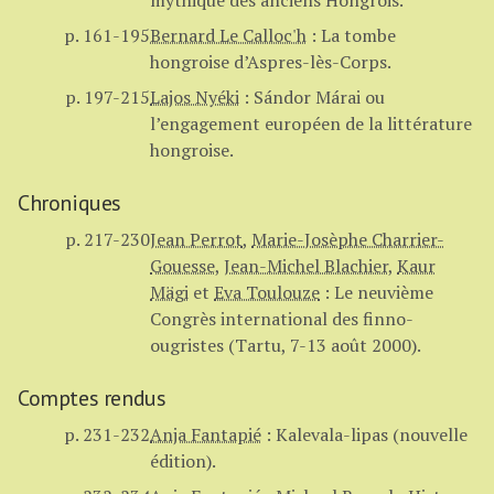
mythique des anciens Hongrois.
p. 161-195
Bernard Le Calloc'h
:
La tombe
hongroise d’Aspres-lès-Corps.
p. 197-215
Lajos Nyéki
:
Sándor Márai ou
l’engagement européen de la littérature
hongroise.
Chroniques
p. 217-230
Jean Perrot
,
Marie-Josèphe Charrier-
Gouesse
,
Jean-Michel Blachier
,
Kaur
Mägi
et
Eva Toulouze
:
Le neuvième
Congrès international des finno-
ougristes (Tartu, 7-13 août 2000).
Comptes rendus
p. 231-232
Anja Fantapié
:
Kalevala-lipas (nouvelle
édition).