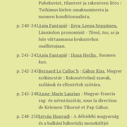
Puhekuviot, tilanteet ja rakenteen litto :
Tutkimus kielen omaksumisesta ja
suomen konditionaalista.
p. 240-241
Anja Fantapié
:
Eeva-Leena Seppänen
,
Läsnäolon pronominit -
Tämä
,
tuo
,
se
ja
hän
viittaamassa keskustelun
osallistujaan.
p. 241-242
Anja Fantapié
:
Ilona Herlin
,
Suomen
kun
.
p. 242-245
Bernard Le Calloc'h
:
Gábor Kiss
,
Magyar
szókincstár : Rokonértelmű szavak,
szólások és ellentétek szótára.
p. 245-248
Anne-Marie Laurian
:
Magyar-francia
rag- és névutószótár, sous la direction
de Kelemen Tiborné et Pap Gábor.
p. 248-250
István Hunyadi
:
A délvidéki magyarság
és a balkáni háború(k) menekültjei