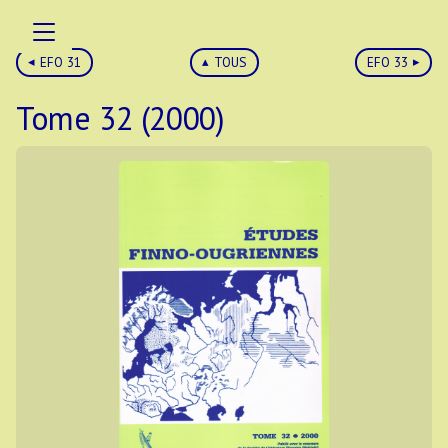
EFO 31
TOUS
EFO 33
Tome 32 (2000)