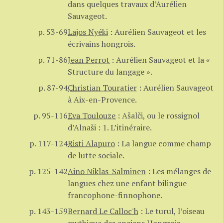
dans quelques travaux d’Aurélien
Sauvageot.
p. 53-69
Lajos Nyéki
:
Aurélien Sauvageot et les
écrivains hongrois.
p. 71-86
Jean Perrot
:
Aurélien Sauvageot et la «
Structure du langage ».
p. 87-94
Christian Touratier
:
Aurélien Sauvageot
à Aix-en-Provence.
p. 95-116
Eva Toulouze
:
Ašalči, ou le rossignol
d’Alnaši : 1. L’itinéraire.
p. 117-124
Risti Alapuro
:
La langue comme champ
de lutte sociale.
p. 125-142
Aino Niklas-Salminen
:
Les mélanges de
langues chez une enfant bilingue
francophone-finnophone.
p. 143-159
Bernard Le Calloc'h
:
Le turul, l’oiseau