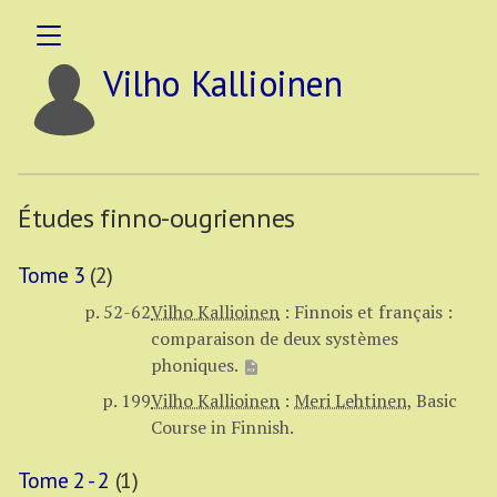
Vilho Kallioinen
Études finno-ougriennes
Tome 3
(2)
p. 52-62
Vilho Kallioinen
:
Finnois et français :
comparaison de deux systèmes
phoniques.
p. 199
Vilho Kallioinen
:
Meri Lehtinen
,
Basic
Course in Finnish.
Tome 2 - 2
(1)