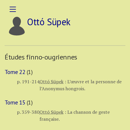
Ottó Süpek
Études finno-ougriennes
Tome 22
(1)
p. 191-214
Ottó Süpek
:
L’œuvre et la personne de
l’Anonymus hongrois.
Tome 15
(1)
p. 359-380
Ottó Süpek
:
La chanson de geste
française.