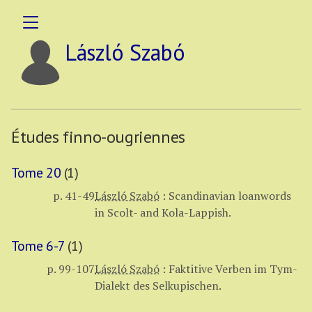
László Szabó
Études finno-ougriennes
Tome 20
(1)
p. 41-49
László Szabó
:
Scandinavian loanwords
in Scolt- and Kola-Lappish.
Tome 6-7
(1)
p. 99-107
László Szabó
:
Faktitive Verben im Tym-
Dialekt des Selkupischen.