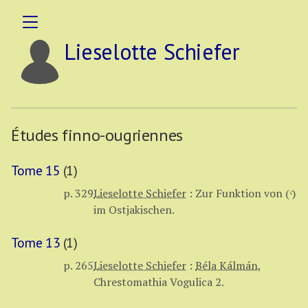
Lieselotte Schiefer
Études finno-ougriennes
Tome 15
(1)
p. 329
Lieselotte Schiefer
:
Zur Funktion von (
ᶜ
)
im Ostjakischen.
Tome 13
(1)
p. 265
Lieselotte Schiefer
:
Béla Kálmán
,
Chrestomathia Vogulica 2.