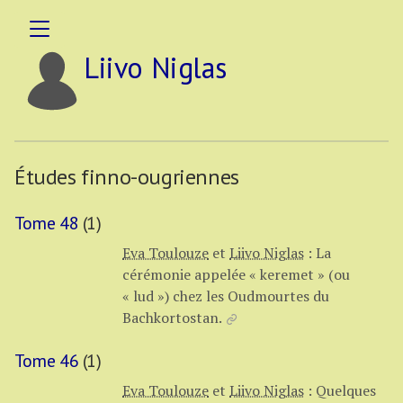
Liivo Niglas
Études finno-ougriennes
Tome 48
(1)
Eva Toulouze
et
Liivo Niglas
:
La
cérémonie appelée « keremet » (ou
« lud ») chez les Oudmourtes du
Bachkortostan.
Tome 46
(1)
Eva Toulouze
et
Liivo Niglas
:
Quelques