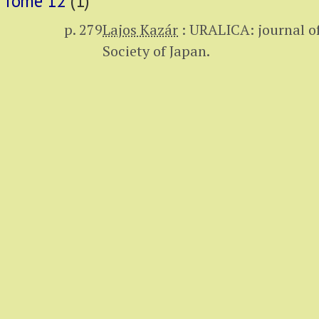
Tome 12
(1)
p. 279
Lajos Kazár
:
URALICA: journal of
Society of Japan.