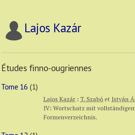
Lajos Kazár
Études finno-ougriennes
Tome 16
(1)
Lajos Kazár
:
T. Szabó
et
István 
IV: Wortschatz mit vollständige
Formenverzeichnis.