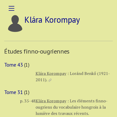
Klára Korompay
Études finno-ougriennes
Tome 43
(1)
Klára Korompay
:
Loránd Benkő (1921-
2011).
Tome 31
(1)
p. 35-48
Klára Korompay
:
Les éléments finno-
ougriens du vocabulaire hongrois à la
lumière des travaux récents.