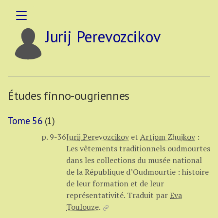
Jurij Perevozcikov
Études finno-ougriennes
Tome 56
(1)
p. 9-36
Jurij Perevozcikov
et
Artjom Zhujkov
:
Les vêtements traditionnels oudmourtes
dans les collections du musée national
de la République d’Oudmourtie : histoire
de leur formation et de leur
représentativité.
Traduit par
Eva
Toulouze
.