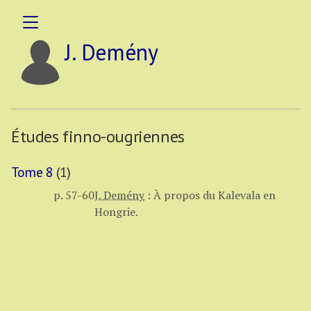
J. Demény
Études finno-ougriennes
Tome 8
(1)
p. 57-60
J. Demény
:
À propos du Kalevala en
Hongrie.