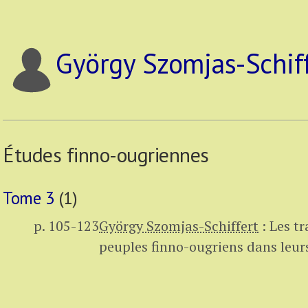
György Szomjas-Schif
Études finno-ougriennes
Tome 3
(1)
p. 105-123
György Szomjas-Schiffert
:
Les t
peuples finno-ougriens dans leur