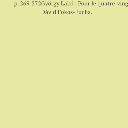
p. 269-272
György Lakó
:
Pour le quatre-vin
Dávid Fokos-Fuchs.