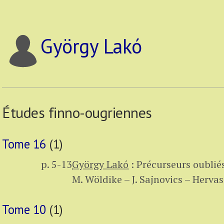
György Lakó
Études finno-ougriennes
Tome 16
(1)
p. 5-13
György Lakó
:
Précurseurs oublié
M. Wöldike – J. Sajnovics – Herva
Tome 10
(1)