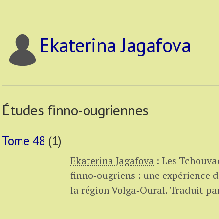
Ekaterina Jagafova
Études finno-ougriennes
Tome 48
(1)
Ekaterina Jagafova
:
Les Tchouvac
finno‑ougriens : une expérience d
la région Volga‑Oural.
Traduit pa