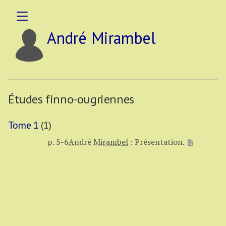
André Mirambel
Études finno-ougriennes
Tome 1
(1)
p. 5-6
André Mirambel
:
Présentation.