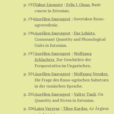
p. 192
Vahur Linnuste
:
Felix J. Oinas
,
Basic
course in Estonian.
p. 194
Aurélien Sauvageot
:
Sovetskoe finno-
ugrovedenie.
p. 196
Aurélien Sauvageot
:
Ilse Lehiste
,
Consonant Quantity and Phonological
Units in Estonian.
p. 197
Aurélien Sauvageot
:
Wolfgang
Schlachter
,
Zur Geschichte der
Frequentativa im Ungarischen.
p. 201
Aurélien Sauvageot
:
Wolfgang Veenker
,
Die Frage des finno-ugrischen Substrats
in der russischen Sprache.
p. 205
Aurélien Sauvageot
:
Valter Tauli
,
On
Quantity and Stress in Estonian.
p. 206
Lajos Vargyas
:
Tibor Kardos
,
Az Árgirus