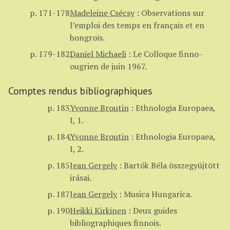
p. 171-178
Madeleine Csécsy
:
Observations sur
l’emploi des temps en français et en
hongrois.
p. 179-182
Daniel Michaeli
:
Le Colloque finno-
ougrien de juin 1967.
Comptes rendus bibliographiques
p. 183
Yvonne Broutin
:
Ethnologia Europaea,
I, 1.
p. 184
Yvonne Broutin
:
Ethnologia Europaea,
I, 2.
p. 185
Jean Gergely
:
Bartók Béla összegyüjtött
irásai.
p. 187
Jean Gergely
:
Musica Hungarica.
p. 190
Heikki Kirkinen
:
Deux guides
bibliographiques finnois.