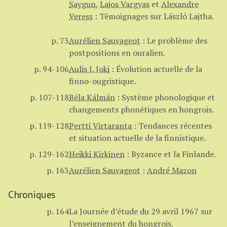
Saygun
,
Lajos Vargyas
et
Alexandre
Veress
:
Témoignages sur László Lajtha.
p. 73
Aurélien Sauvageot
:
Le problème des
postpositions en ouralien.
p. 94-106
Aulis J. Joki
:
Évolution actuelle de la
finno-ougristique.
p. 107-118
Béla Kálmán
:
Système phonologique et
changements phonétiques en hongrois.
p. 119-128
Pertti Virtaranta
:
Tendances récentes
et situation actuelle de la finnistique.
p. 129-162
Heikki Kirkinen
:
Byzance et la Finlande.
p. 163
Aurélien Sauvageot
:
André Mazon
Chroniques
p. 164
La Journée d’étude du 29 avril 1967 sur
l’enseignement du hongrois.