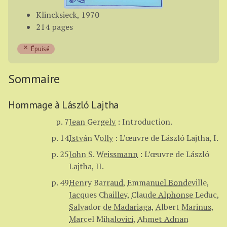
Klincksieck, 1970
214 pages
Épuisé
Sommaire
Hommage à László Lajtha
p. 7
Jean Gergely
:
Introduction.
p. 14
István Volly
:
L’œuvre de László Lajtha, I.
p. 25
John S. Weissmann
:
L’œuvre de László
Lajtha, II.
p. 49
Henry Barraud
,
Emmanuel Bondeville
,
Jacques Chailley
,
Claude Alphonse Leduc
,
Salvador de Madariaga
,
Albert Marinus
,
Marcel Mihalovici
,
Ahmet Adnan