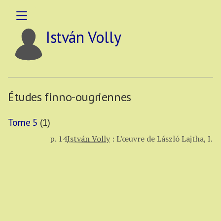
István Volly
Études finno-ougriennes
Tome 5
(1)
p. 14
István Volly
:
L’œuvre de László Lajtha, I.