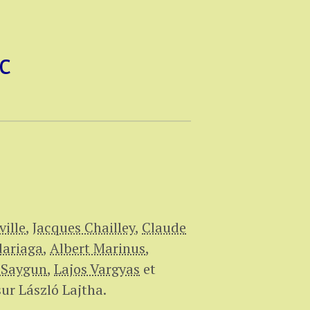
c
ille
,
Jacques Chailley
,
Claude
dariaga
,
Albert Marinus
,
 Saygun
,
Lajos Vargyas
et
ur László Lajtha.