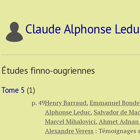
Claude Alphonse Ledu
Études finno-ougriennes
Tome 5
(1)
p. 49
Henry Barraud
,
Emmanuel Bondev
Alphonse Leduc
,
Salvador de Ma
Marcel Mihalovici
,
Ahmet Adnan
Alexandre Veress
:
Témoignages s