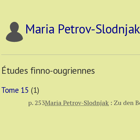
Maria Petrov-Slodnjak
Études finno-ougriennes
Tome 15
(1)
p. 253
Maria Petrov-Slodnjak
:
Zu den Be