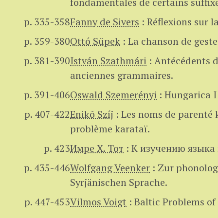
fondamentales de certains suffix
p. 335-358
Fanny de Sivers
:
Réflexions sur la 
p. 359-380
Ottó Süpek
:
La chanson de geste 
p. 381-390
István Szathmári
:
Antécédents de
anciennes grammaires.
p. 391-406
Oswald Szemerényi
:
Hungarica I 
p. 407-422
Enikõ Szíj
:
Les noms de parenté 
problème karataï.
p. 423
Имре Х. Тот
:
К изучению языка 
p. 435-446
Wolfgang Veenker
:
Zur phonologi
Syrjänischen Sprache.
p. 447-453
Vilmos Voigt
:
Baltic Problems of