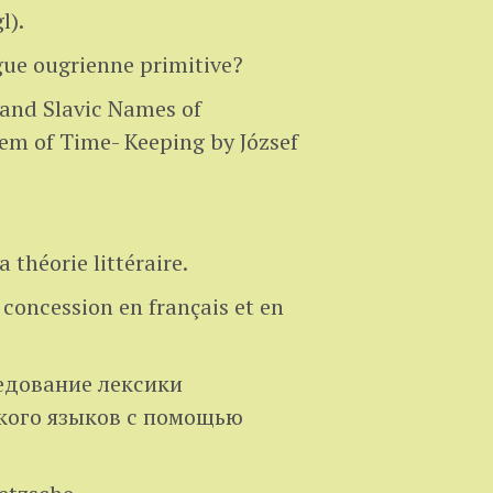
l).
ngue ougrienne primitive?
 and Slavic Names of
 of Time- Keeping by József
 théorie littéraire.
 concession en français et en
едование лексики
ского языков с помощью