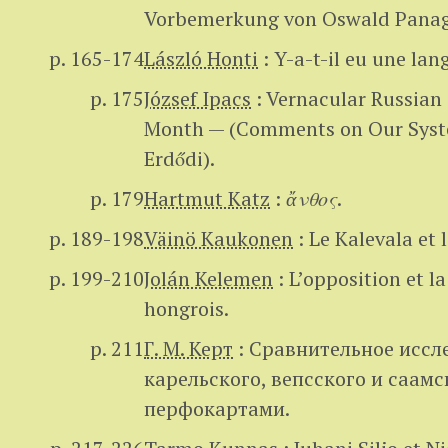
Vorbemerkung von Oswald Panag
p. 165-174
László Honti
:
Y-a-t-il eu une la
p. 175
József Ipacs
:
Vernacular Russian
Month — (Comments on Our System
Erdődi).
p. 179
Hartmut Katz
:
ἄνθος
.
p. 189-198
Väinö Kaukonen
:
Le Kalevala et la
p. 199-210
Jolán Kelemen
:
L’opposition et la
hongrois.
p. 211
Г. М. Керт
:
Сравнительное иссл
карельского, вепсского и саам
перфокартами.