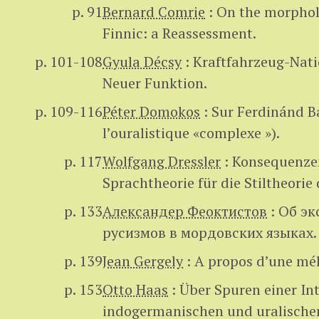
p. 91
Bernard Comrie
:
On the morpholo
Finnic: a Reassessment.
p. 101-108
Gyula Décsy
:
Kraftfahrzeug-Nati
Neuer Funktion.
p. 109-116
Péter Domokos
:
Sur Ferdinánd B
l’ouralistique «complexe »).
p. 117
Wolfgang Dressler
:
Konsequenzen
Sprachtheorie für die Stiltheorie
p. 133
Александер Феоктистов
:
Об эк
русизмов в мордовских языках.
p. 139
Jean Gergely
:
A propos d’une mé
p. 153
Otto Haas
:
Über Spuren einer In
indogermanischen und uralische