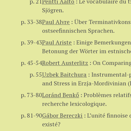
p. 21
Pentti Aalto
:
Le vocabulaire du t
Sjögren.
p. 33-38
Paul Alvre
:
Über Terminativkons
ostseefinnischen Sprachen.
p. 39-43
Paul Ariste
:
Einige Bemerkungen 
Betonung der Wörter im estnisch
p. 45-54
Robert Austerlitz
:
On Comparing
p. 55
Uzbek Baitchura
:
Instrumental-
and Stress in Erzja-Mordivinian (
p. 73-80
Loránd Benkő
:
Problèmes relatifs
recherche lexicologique.
p. 81-90
Gábor Bereczki
:
L’unité finnoise
existé?