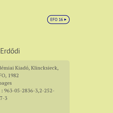
EFO 16
Erdődi
émiai Kiadó, Klincksieck,
O, 1982
pages
 : 963-05-2836-3,2-252-
7-3