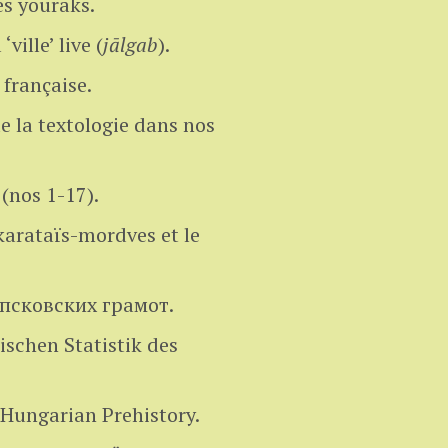
es youraks.
‘ville’ live (
jālgab
).
française.
 la textologie dans nos
(nos 1-17).
karataïs-mordves et le
псковских грамот.
schen Statistik des
 Hungarian Prehistory.