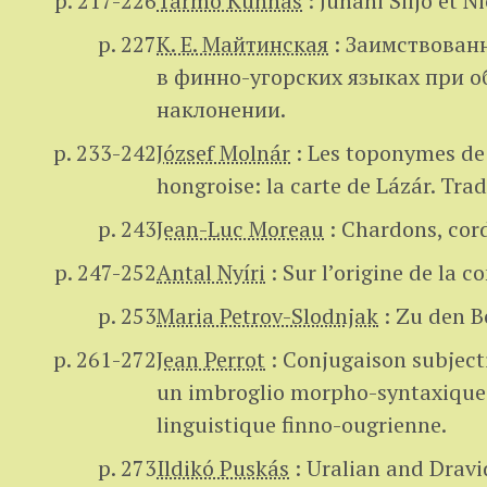
p. 217-226
Tarmo Kunnas
:
Juhani Siljo et N
p. 227
К. Е. Майтинская
:
Заимствован
в финно-угорских языках при 
наклонении.
p. 233-242
József Molnár
:
Les toponymes de 
hongroise: la carte de Lázár.
Trad
p. 243
Jean-Luc Moreau
:
Chardons, cord
p. 247-252
Antal Nyíri
:
Sur l’origine de la 
p. 253
Maria Petrov-Slodnjak
:
Zu den Be
p. 261-272
Jean Perrot
:
Conjugaison subjecti
un imbroglio morpho-syntaxique e
linguistique finno-ougrienne.
p. 273
Ildikó Puskás
:
Uralian and Dravi