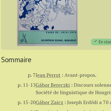
En sto
Sommaire
p. 7
Jean Perrot
:
Avant-propos.
p. 11-13
Gábor Bereczki
:
Discours solennel
Société de linguistique de Hongri
p. 15-20
Gábor Zaicz
:
Joseph Erdődi a 70 