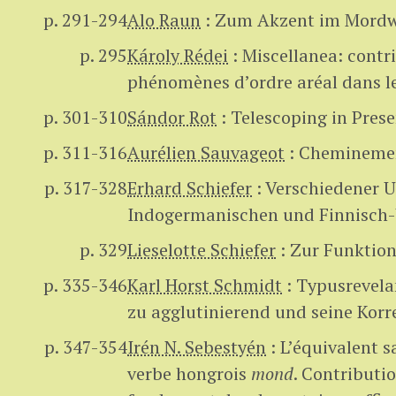
p. 291-294
Alo Raun
:
Zum Akzent im Mordw
p. 295
Károly Rédei
:
Miscellanea: contrib
phénomènes d’ordre aréal dans 
p. 301-310
Sándor Rot
:
Telescoping in Prese
p. 311-316
Aurélien Sauvageot
:
Cheminemen
p. 317-328
Erhard Schiefer
:
Verschiedener U
Indogermanischen und Finnisch-
p. 329
Lieselotte Schiefer
:
Zur Funktion
p. 335-346
Karl Horst Schmidt
:
Typusrevela
zu agglutinierend und seine Korre
p. 347-354
Irén N. Sebestyén
:
L’équivalent 
verbe hongrois
mond
. Contributio