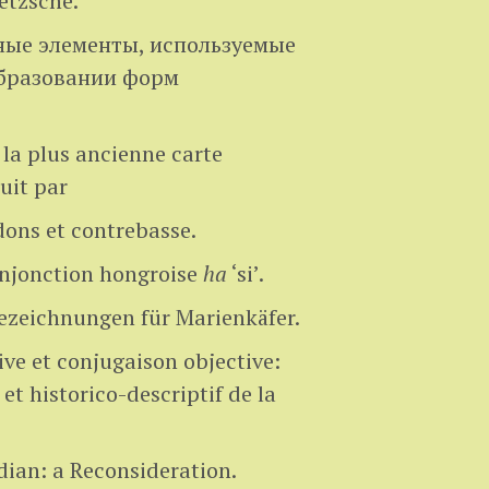
ietzsche.
ные элементы, используемые
образовании форм
la plus ancienne carte
uit par
ons et contrebasse.
conjonction hongroise
ha
‘si’.
zeichnungen für Marienkäfer.
ve et conjugaison objective:
t historico-descriptif de la
dian: a Reconsideration.