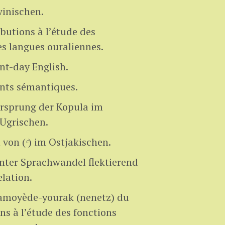
inischen.
utions à l’étude des
les langues ouraliennes.
nt-day English.
ts sémantiques.
rsprung der Kopula im
Ugrischen.
 von (
ᶜ
) im Ostjakischen.
nter Sprachwandel flektierend
lation.
samoyède-yourak (nenetz) du
ns à l’étude des fonctions