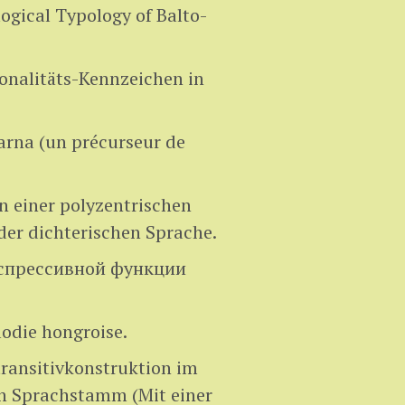
gical Typology of Balto-
onalitäts-Kennzeichen in
arna (un précurseur de
 einer polyzentrischen
 der dichterischen Sprache.
спрессивной функции
lodie hongroise.
transitivkonstruktion im
n Sprachstamm (Mit einer