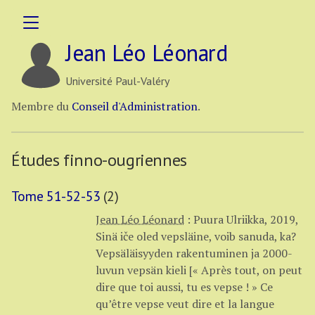
Jean Léo Léonard
Université Paul-Valéry
Membre du
Conseil d'Administration
.
Études finno-ougriennes
Tome 51-52-53
(2)
Jean Léo Léonard
:
Puura Ulriikka, 2019,
Sinä iče oled vepsläine, voib sanuda, ka?
Vepsäläisyyden rakentuminen ja 2000-
luvun vepsän kieli [« Après tout, on peut
dire que toi aussi, tu es vepse ! » Ce
qu’être vepse veut dire et la langue