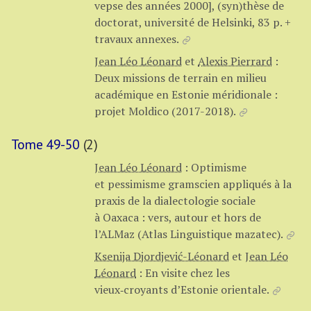
vepse des années 2000], (syn)thèse de
doctorat, université de Helsinki, 83 p. +
travaux annexes.
Jean Léo Léonard
et
Alexis Pierrard
:
Deux missions de terrain en milieu
académique en Estonie méridionale :
projet Moldico (2017-2018).
Tome 49-50
(2)
Jean Léo Léonard
:
Optimisme
et pessimisme gramscien appliqués à la
praxis de la dialectologie sociale
à Oaxaca : vers, autour et hors de
l’ALMaz (Atlas Linguistique mazatec).
Ksenija Djordjević-Léonard
et
Jean Léo
Léonard
:
En visite chez les
vieux‑croyants d’Estonie orientale.