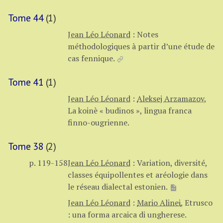
Tome 44
(1)
Jean Léo Léonard
:
Notes
méthodologiques à partir d’une étude de
cas fennique.
Tome 41
(1)
Jean Léo Léonard
:
Aleksej Arzamazov
,
La koinè « budinos », lingua franca
finno-ougrienne.
Tome 38
(2)
p. 119-158
Jean Léo Léonard
:
Variation, diversité,
classes équipollentes et aréologie dans
le réseau dialectal estonien.
Jean Léo Léonard
:
Mario Alinei
,
Etrusco
: una forma arcaica di ungherese.