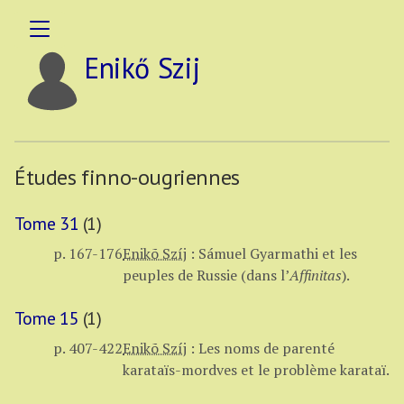
Enikő Szij
Études finno-ougriennes
Tome 31
(1)
p. 167-176
Enikõ Szíj
:
Sámuel Gyarmathi et les
peuples de Russie (dans l’
Affinitas
).
Tome 15
(1)
p. 407-422
Enikõ Szíj
:
Les noms de parenté
karataïs-mordves et le problème karataï.