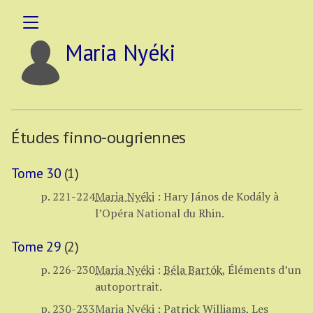
Maria Nyéki
Études finno-ougriennes
Tome 30
(1)
p. 221-224
Maria Nyéki
:
Hary János de Kodály à
l’Opéra National du Rhin.
Tome 29
(2)
p. 226-230
Maria Nyéki
:
Béla Bartók
,
Éléments d’un
autoportrait.
p. 230-233
Maria Nyéki
:
Patrick Williams
,
Les