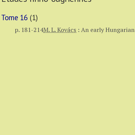
Tome 16
(1)
p. 181-214
M. L. Kovács
:
An early Hungarian