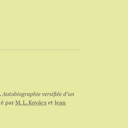
.
Autobiographie versifiée d’un
é par
M. L. Kovács
et
Jean