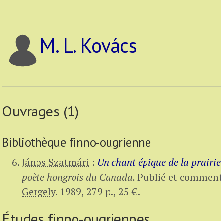
M. L. Kovács
Ouvrages (1)
Bibliothèque finno-ougrienne
János Szatmári
:
Un chant épique de la prairie
poète hongrois du Canada.
Publié et comment
Gergely
.
1989,
279 p.
,
25 €
.
Études finno-ougriennes