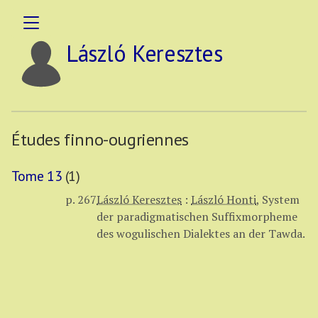
László Keresztes
Études finno-ougriennes
Tome 13
(1)
p. 267
László Keresztes
:
László Honti
,
System
der paradigmatischen Suffixmorpheme
des wogulischen Dialektes an der Tawda.