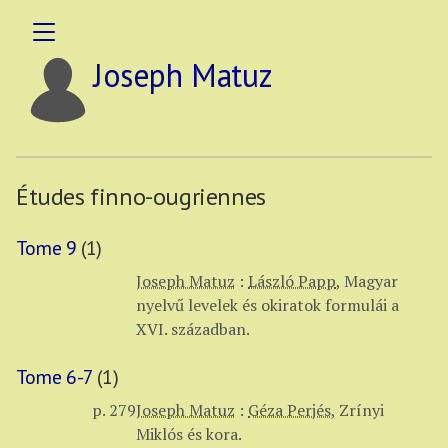
Joseph Matuz
Études finno-ougriennes
Tome 9
(1)
Joseph Matuz
:
László Papp
,
Magyar
nyelvű levelek és okiratok formulái a
XVI. században.
Tome 6-7
(1)
p. 279
Joseph Matuz
:
Géza Perjés
,
Zrínyi
Miklós és kora.