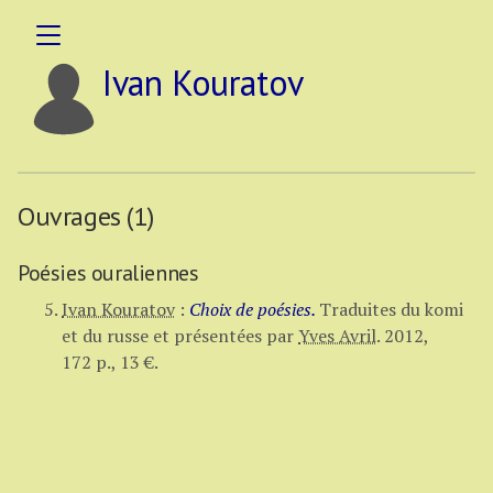
Ivan Kouratov
Ouvrages (1)
Poésies ouraliennes
Ivan Kouratov
:
Choix de poésies.
Traduites du komi
et du russe et présentées par
Yves Avril
.
2012,
172 p.
,
13 €
.