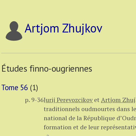
Artjom Zhujkov
Études finno-ougriennes
Tome 56
(1)
p. 9-36
Jurij Perevozcikov
et
Artjom Zhuj
traditionnels oudmourtes dans le
national de la République d’Oudmo
formation et de leur représentati