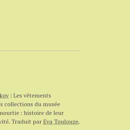
kov
:
Les vêtements
s collections du musée
urtie : histoire de leur
vité.
Traduit par
Eva Toulouze
.