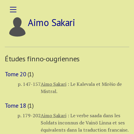
Aimo Sakari
Études finno-ougriennes
Tome 20
(1)
p. 147-157
Aimo Sakari
:
Le Kalevala et Mirèio de
Mistral.
Tome 18
(1)
p. 179-202
Aimo Sakari
:
Le verbe saada dans les
Soldats inconnus de Vainö Linna et ses
équivalents dans la traduction francaise.