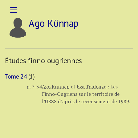
Ago Künnap
Études finno-ougriennes
Tome 24
(1)
p. 7-34
Ago Künnap
et
Eva Toulouze
:
Les
Finno-Ougriens sur le territoire de
l’URSS d’après le recensement de 1989.