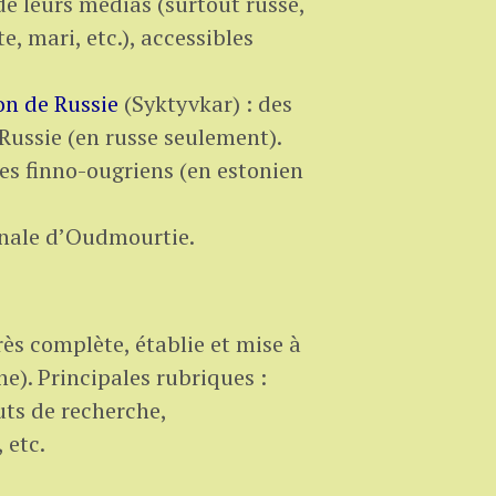
de leurs médias (surtout russe,
, mari, etc.), accessibles
on de Russie
(Syktyvkar) : des
 Russie (en russe seulement).
les finno-ougriens (en estonien
onale d’Oudmourtie.
très complète, établie et mise à
e). Principales rubriques :
uts de recherche,
 etc.