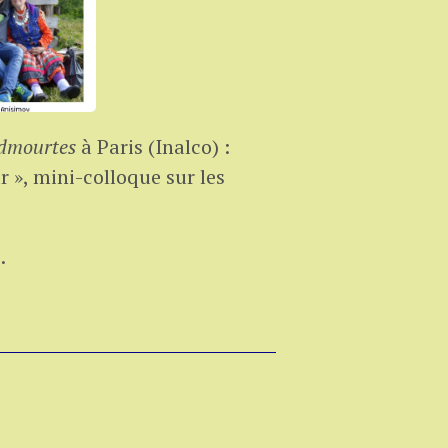
udmourtes
à Paris (Inalco) :
r », mini-colloque sur les
i
.