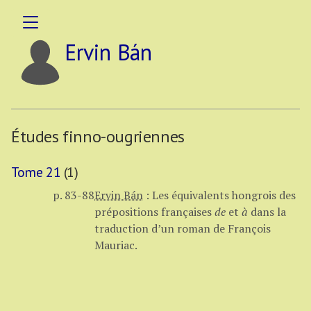
Ervin Bán
Études finno-ougriennes
Tome 21
(1)
p. 83-88
Ervin Bán
:
Les équivalents hongrois des
prépositions françaises
de
et
à
dans la
traduction d’un roman de François
Mauriac.